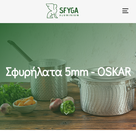
To
na
Σφυρήλατα 5mm - OSKAR