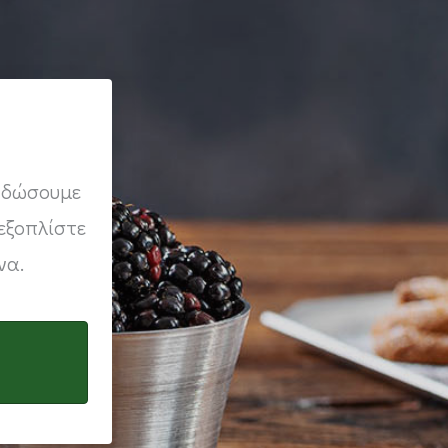
ς δώσουμε
εξοπλίστε
να.