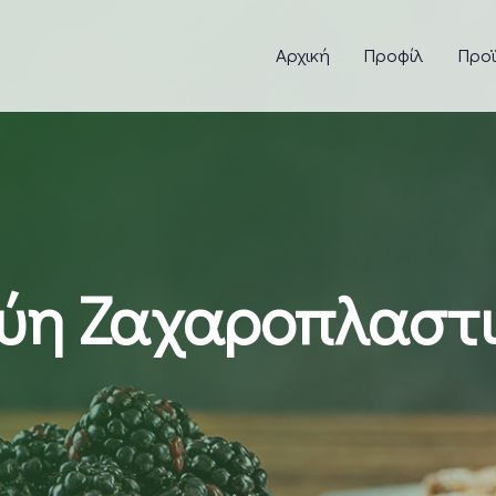
Αρχική
Προφίλ
Προ
ύη Ζαχαροπλαστι