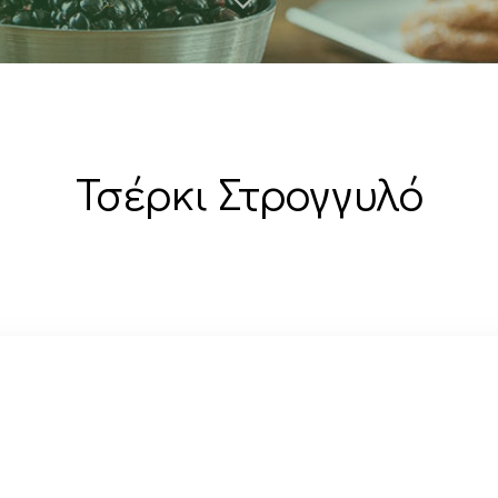
Τσέρκι Στρογγυλό